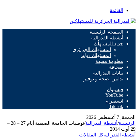
القائمة
الصفحة الرئيسية
أنشطة الفدرالية
جديد المستهلك
المستهلك-الجزائري
المستهلك دوليا
معلومة مفيدة
صحافة
بيانات الفدرالية
تدابير.. صحة و توفير
فيسبوك
‫YouTube
انستقرام
‫TikTok
الجمعة, 7 أغسطس 2026
الرئيسية
/
أنشطة الفدرالية
/
توصيات الجامعة الصيفية أيام 27 – 28 –
29 أوت 2014
أنشطة الفدرالية
كل المقالات