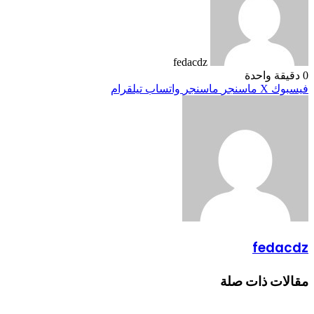
fedacdz
0
دقيقة واحدة
فيسبوك
‫X
ماسنجر
ماسنجر
واتساب
تيلقرام
fedacdz
مقالات ذات صلة