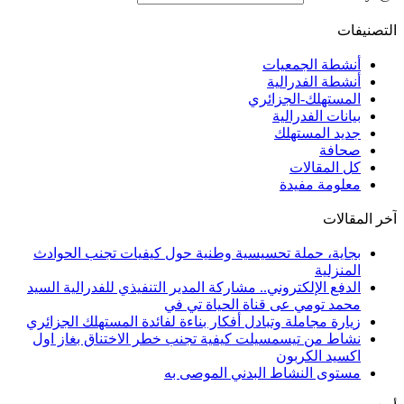
التصنيفات
أنشطة الجمعيات
أنشطة الفدرالية
المستهلك-الجزائري
بيانات الفدرالية
جديد المستهلك
صحافة
كل المقالات
معلومة مفيدة
آخر المقالات
بجاية، حملة تحسيسية وطنية حول كيفيات تجنب الحوادث
المنزلية
الدفع الإلكتروني.. مشاركة المدير التنفيذي للفدرالية السيد
محمد تومي عى قناة الحياة تي في
زيارة مجاملة وتبادل أفكار بناءة لفائدة المستهلك الجزائري
نشاط من تيسمسيلت كيفية تجنب خطر الاختناق بغاز اول
اكسيد الكربون
مستوى النشاط البدني الموصى به