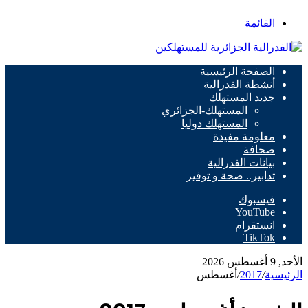
القائمة
الصفحة الرئيسية
أنشطة الفدرالية
جديد المستهلك
المستهلك-الجزائري
المستهلك دوليا
معلومة مفيدة
صحافة
بيانات الفدرالية
تدابير.. صحة و توفير
فيسبوك
‫YouTube
انستقرام
‫TikTok
الأحد, 9 أغسطس 2026
الرئيسية
/
2017
/
أغسطس