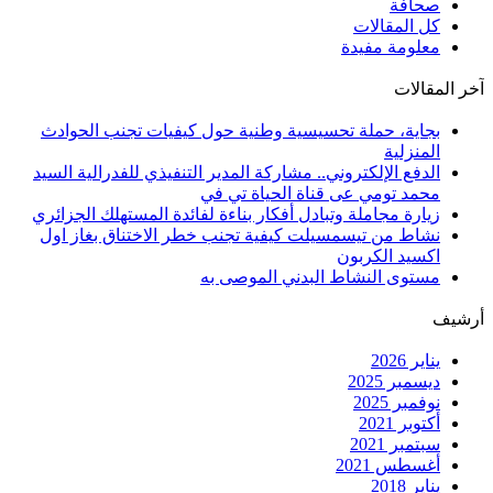
صحافة
كل المقالات
معلومة مفيدة
آخر المقالات
بجاية، حملة تحسيسية وطنية حول كيفيات تجنب الحوادث
المنزلية
الدفع الإلكتروني.. مشاركة المدير التنفيذي للفدرالية السيد
محمد تومي عى قناة الحياة تي في
زيارة مجاملة وتبادل أفكار بناءة لفائدة المستهلك الجزائري
نشاط من تيسمسيلت كيفية تجنب خطر الاختناق بغاز اول
اكسيد الكربون
مستوى النشاط البدني الموصى به
أرشيف
يناير 2026
ديسمبر 2025
نوفمبر 2025
أكتوبر 2021
سبتمبر 2021
أغسطس 2021
يناير 2018