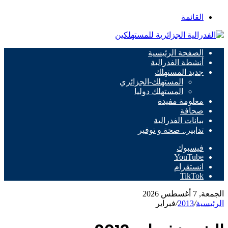
القائمة
الصفحة الرئيسية
أنشطة الفدرالية
جديد المستهلك
المستهلك-الجزائري
المستهلك دوليا
معلومة مفيدة
صحافة
بيانات الفدرالية
تدابير.. صحة و توفير
فيسبوك
‫YouTube
انستقرام
‫TikTok
الجمعة, 7 أغسطس 2026
الرئيسية
/
2013
/
فبراير