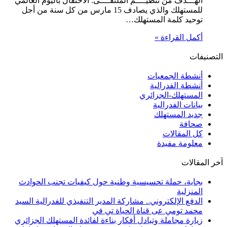
الهـــدف من تنظيــــم الملتقــــى: الاحتفال باليوم العالمي
للمستهلك والذي يصادف 15 مارس من كل سنة من أجل
توحيد كلمة المستهلك…
أكمل القراءة »
التصنيفات
أنشطة الجمعيات
أنشطة الفدرالية
المستهلك-الجزائري
بيانات الفدرالية
جديد المستهلك
صحافة
كل المقالات
معلومة مفيدة
آخر المقالات
بجاية، حملة تحسيسية وطنية حول كيفيات تجنب الحوادث
المنزلية
الدفع الإلكتروني.. مشاركة المدير التنفيذي للفدرالية السيد
محمد تومي عى قناة الحياة تي في
زيارة مجاملة وتبادل أفكار بناءة لفائدة المستهلك الجزائري