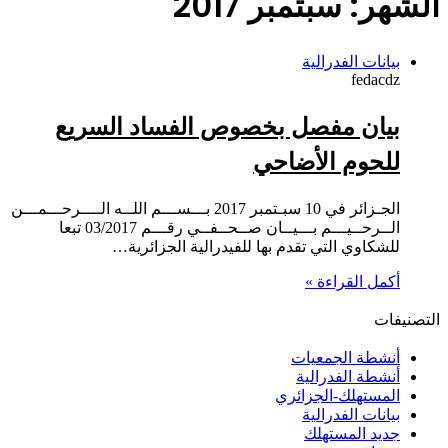
الشهر:
سبتمبر 2017
بيانات الفدرالية
fedacdz
بيان مفصل بخصوص الفساد السريع
للحوم الأضاحي
الجـزائر في 10 سبـتمبر 2017 بـــســـم اللــه الــــرحـــمـــن
الــرحــيـــم بـــيــان صــحــفــي رقـــم 03/2017 تبعا
للشكاوي التي تقدم بها للفيدرالية الجزائرية…
أكمل القراءة »
التصنيفات
أنشطة الجمعيات
أنشطة الفدرالية
المستهلك-الجزائري
بيانات الفدرالية
جديد المستهلك