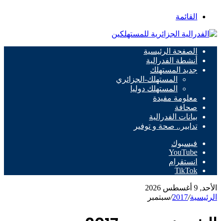
القائمة
الصفحة الرئيسية
أنشطة الفدرالية
جديد المستهلك
المستهلك-الجزائري
المستهلك دوليا
معلومة مفيدة
صحافة
بيانات الفدرالية
تدابير.. صحة و توفير
فيسبوك
‫YouTube
انستقرام
‫TikTok
الأحد, 9 أغسطس 2026
الرئيسية
/
2017
/
سبتمبر