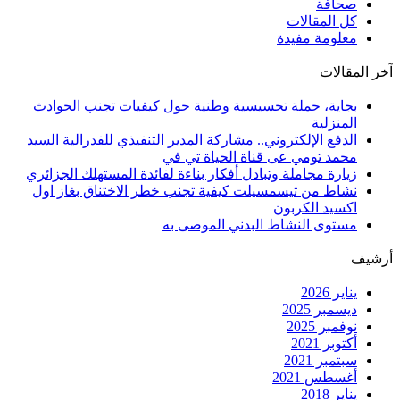
صحافة
كل المقالات
معلومة مفيدة
آخر المقالات
بجاية، حملة تحسيسية وطنية حول كيفيات تجنب الحوادث
المنزلية
الدفع الإلكتروني.. مشاركة المدير التنفيذي للفدرالية السيد
محمد تومي عى قناة الحياة تي في
زيارة مجاملة وتبادل أفكار بناءة لفائدة المستهلك الجزائري
نشاط من تيسمسيلت كيفية تجنب خطر الاختناق بغاز اول
اكسيد الكربون
مستوى النشاط البدني الموصى به
أرشيف
يناير 2026
ديسمبر 2025
نوفمبر 2025
أكتوبر 2021
سبتمبر 2021
أغسطس 2021
يناير 2018