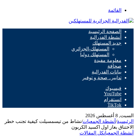
القائمة
الصفحة الرئيسية
أنشطة الفدرالية
جديد المستهلك
المستهلك-الجزائري
المستهلك دوليا
معلومة مفيدة
صحافة
بيانات الفدرالية
تدابير.. صحة و توفير
فيسبوك
‫YouTube
انستقرام
‫TikTok
السبت, 8 أغسطس 2026
الرئيسية
/
أنشطة الجمعيات
/
نشاط من تيسمسيلت كيفية تجنب خطر
الاختناق بغاز اول اكسيد الكربون
أنشطة الجمعيات
كل المقالات