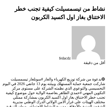
نشاط من تيسمسيلت كيفية تجنب خطر
الاختناق بغاز اول اكسيد الكربون
fedacdz
أقل من دقيقة
🔴بدعوة من شركة توزيع الكهرباء والغاز #سونلغاز تيسمسيلت
شاركت جمعية حماية المستهلك وبيئته يوم 13 جانفي 2026 في اليوم
التحسيسي والتوعوي الذي نظمته الشركة على مستوى مركز
التكوين المهني #حمدي الطاهر بعاصمة الولاية حول موضوع كيفية
تجنب خطر الاختناق بغاز اول اكسيد الكربون بمشاركة ممثلي
مختلف الهيئات على غرار الامن الولائي الدرك الوطني مديرية
الشؤون الدينية والأوقاف مديرية النشاط الاجتماعي ديوان الترقية