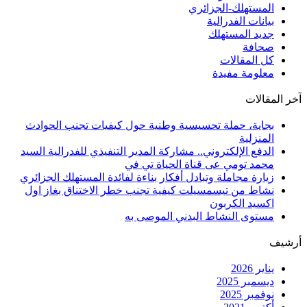
المستهلك-الجزائري
بيانات الفدرالية
جديد المستهلك
صحافة
كل المقالات
معلومة مفيدة
آخر المقالات
بجاية، حملة تحسيسية وطنية حول كيفيات تجنب الحوادث
المنزلية
الدفع الإلكتروني.. مشاركة المدير التنفيذي للفدرالية السيد
محمد تومي عى قناة الحياة تي في
زيارة مجاملة وتبادل أفكار بناءة لفائدة المستهلك الجزائري
نشاط من تيسمسيلت كيفية تجنب خطر الاختناق بغاز اول
اكسيد الكربون
مستوى النشاط البدني الموصى به
أرشيف
يناير 2026
ديسمبر 2025
نوفمبر 2025