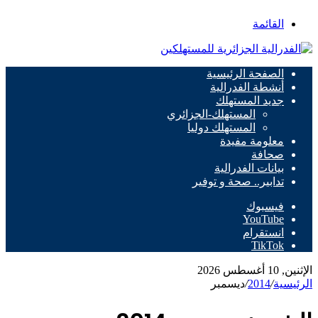
القائمة
الصفحة الرئيسية
أنشطة الفدرالية
جديد المستهلك
المستهلك-الجزائري
المستهلك دوليا
معلومة مفيدة
صحافة
بيانات الفدرالية
تدابير.. صحة و توفير
فيسبوك
‫YouTube
انستقرام
‫TikTok
الإثنين, 10 أغسطس 2026
الرئيسية
/
2014
/
ديسمبر