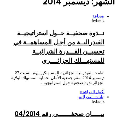
الشهر:
ديسمبر 2014
صحافة
fedacdz
نــدوة صحفيــة حــول استراتيجيــة
الفيدراليــة من أجـل المساهمــة في
تحسيــن القـــدرة الشرائيــة
للمستهـــلك الجزائــــري
نظمت الفيدرالية الجزائرية للمستهلكين يوم السبت 27
ديسمبر 2014 بمقر جمعية الأمان لحماية المستهلك لولاية
الجزائر ندوة صحفية حول استراتيجية…
أكمل القراءة »
بيانات الفدرالية
fedacdz
بيـــــان صحفـــــــي رقم 04/2014