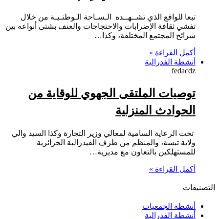
تبعا للواقع الذي تشــهــده الـسـاحة الـوطنـيـة من خلال
تفشي ثقافة الإضرابات والاحتجاجات والعنف بشتى أنواعه بين
شرائح المجتمع المختلفة، وكذا…
أكمل القراءة »
أنشطة الفدرالية
fedacdz
توصيات الملتقى الجهوي للوقاية من
الحوادث المنزلية
تحت الرعاية السامية لمعالي وزير التجارة وكذا السيد والي
ولاية تبسة، والمنظم من طرف الفيدرالية الجزائرية
للمستهلكين بالتعاون مع مديرية…
أكمل القراءة »
التصنيفات
أنشطة الجمعيات
أنشطة الفدرالية