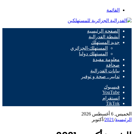
القائمة
الصفحة الرئيسية
أنشطة الفدرالية
جديد المستهلك
المستهلك-الجزائري
المستهلك دوليا
معلومة مفيدة
صحافة
بيانات الفدرالية
تدابير.. صحة و توفير
فيسبوك
‫YouTube
انستقرام
‫TikTok
الخميس, 6 أغسطس 2026
الرئيسية
/
2021
/
أكتوبر