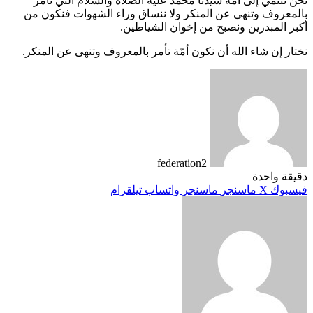
نحن ننتمي إلى أمة سيدنا محمد عليه الصلاة والسلام التي تأمر
بالمعروف وتنهى عن المنكر ولا ننساق وراء الشهوات فنكون من
أكبر المبدرين ونصبح من إخوان الشياطين.
نختار إن شاء الله أن نكون أمّة تأمر بالمعروف وتنهى عن المنكر.
federation2
دقيقة واحدة
فيسبوك
‫X
ماسنجر
ماسنجر
واتساب
تيلقرام