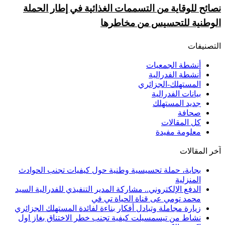
نصائح للوقاية من التسممات الغذائية في إطار الحملة
الوطنية للتحسيس من مخاطرها
التصنيفات
أنشطة الجمعيات
أنشطة الفدرالية
المستهلك-الجزائري
بيانات الفدرالية
جديد المستهلك
صحافة
كل المقالات
معلومة مفيدة
آخر المقالات
بجاية، حملة تحسيسية وطنية حول كيفيات تجنب الحوادث
المنزلية
الدفع الإلكتروني.. مشاركة المدير التنفيذي للفدرالية السيد
محمد تومي عى قناة الحياة تي في
زيارة مجاملة وتبادل أفكار بناءة لفائدة المستهلك الجزائري
نشاط من تيسمسيلت كيفية تجنب خطر الاختناق بغاز اول