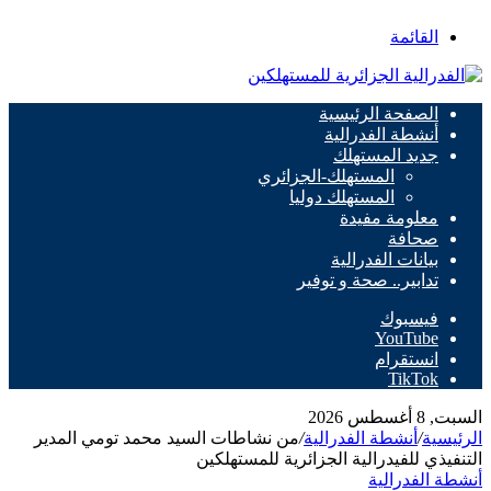
القائمة
الصفحة الرئيسية
أنشطة الفدرالية
جديد المستهلك
المستهلك-الجزائري
المستهلك دوليا
معلومة مفيدة
صحافة
بيانات الفدرالية
تدابير.. صحة و توفير
فيسبوك
‫YouTube
انستقرام
‫TikTok
السبت, 8 أغسطس 2026
الرئيسية
/
أنشطة الفدرالية
/
من نشاطات السيد محمد تومي المدير
التنفيذي للفيدرالية الجزائرية للمستهلكين
أنشطة الفدرالية