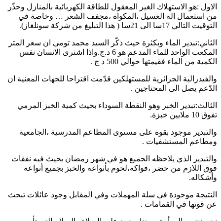
الاول :هو الاستهلاك الغير المعقول للطاقة الكهربائية بالمنازل وحذّر
من استعمال الة الغسيل ،المكواة ،مجفف الشعر … وخاصة في
التوقيت التالي 17سا الى 21سا ( هذا التبليغ من شركة سونلغاز).
الثاني:تبدير الماء وبكثرة حيث ذكّر السيد محمد تومي ان سعر المتر
المكعب الواحد للماء المدعم هو 6 د.ج.واذا اشترى الانسان نفس
الكمية من الماء فقيمتها حوالي 500 د ج .
والفيدرالية الجزائرية للمستهلكين قدّمت اقتراحا للجهات المعنية ان
الدّعم يصل الى المحتاجين .
الثالث:تبدير الخبر وهو النقطة السوداء بحيث كمية الخبز المرمي
تفوق 10 ملايين خبزة.
والتبدير موجود بقوة على مستوى المطاعم المدرسية ،الجامعية
ومطاعم المستشفيات .
والتبدير الذي يلاحظه الجميع هو في شهر رمضان بحيث فيه نفقات
فوق اللازم من خضر ،فواكه،لحوم بأنواعه والخبز بجميع أنواعه
وأشكاله.
النتيجة موجودة في سلة المهملات وفي المقابل وجود عائلات تبحث
عن قوتها في القمامات .