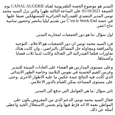
التبدير هو موضوع الحصة التلفزيونية لقناة CANAL ALGERIE يوم
الجمعة 01/10/2021 على الساعة الثالثة ظهرا والتي نزل السيد محمد
تومي المدير التنفيدي للفيدرالية الجزائرية للمستهلكين ضيفا عليها
في حصة C’est le Week-End من تقديم ليليا بنانصر وحضور سامية
حاج اعمر.
اول سؤال :ما هو دور الجمعيات لمحاربة التبدير.
فرد السيد محمد تومي ان دور الجمعيات هو الاعلام ، التوجيه
والمرافقة ومحاولة حل المشاكل بالتراضي ، وان كانت هناك
تجاوزات فتلجأ الفيدرالية الى العدالة وكانت لدينا ثلاث قضايا
وكسبناها.
وعلى مستوى المدارس هو القضاء على العادات السيئة للتبدير
وغرس القيم الحسنة في نفوس التلاميذ وخاصة الطور الابتدائى
الذي كانت فيه النتائج جيدة عكس ما عليه الاطوار الاخرى .وحتى
على مستوى المساجد يمكن القيام بالدور الاعلامي .
ثاني سؤال :ما هي العوامل التي تدفع الى التبدير.
فقال السيد محمد تومي الدعم الذي من المفروض يكون على
المواطن نعمة الا انه فرّط فيها ولم يحسن الاستغلال الجيد واعطى
أمثلة عن ذلك.