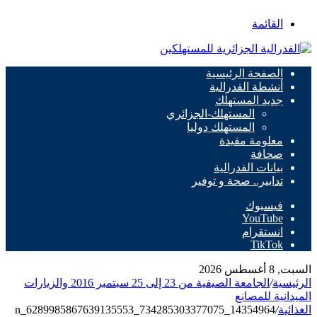
القائمة
الصفحة الرئيسية
أنشطة الفدرالية
جديد المستهلك
المستهلك-الجزائري
المستهلك دوليا
معلومة مفيدة
صحافة
بيانات الفدرالية
تدابير.. صحة و توفير
فيسبوك
‫YouTube
انستقرام
‫TikTok
السبت, 8 أغسطس 2026
الرئيسية
/
الجامعة الصيفية من 23 إلى 25 سبتمبر 2016 والزيارات
الميدانية للمصانع
الغذائية
/
14354964_734285303377075_6289985867639135553_n