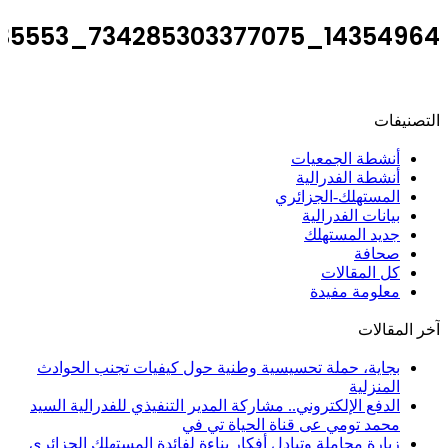
14354964_734285303377075_6289985867639135553_n
التصنيفات
أنشطة الجمعيات
أنشطة الفدرالية
المستهلك-الجزائري
بيانات الفدرالية
جديد المستهلك
صحافة
كل المقالات
معلومة مفيدة
آخر المقالات
بجاية، حملة تحسيسية وطنية حول كيفيات تجنب الحوادث
المنزلية
الدفع الإلكتروني.. مشاركة المدير التنفيذي للفدرالية السيد
محمد تومي عى قناة الحياة تي في
زيارة مجاملة وتبادل أفكار بناءة لفائدة المستهلك الجزائري