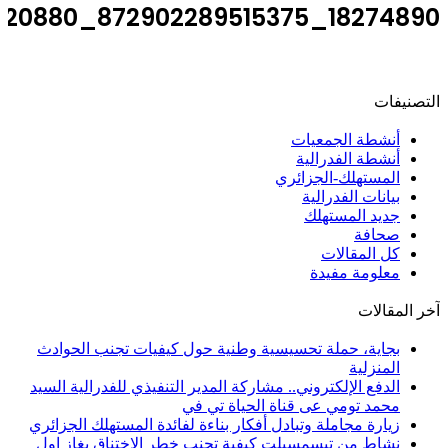
18274890_872902289515375_7350003617083920880_n
التصنيفات
أنشطة الجمعيات
أنشطة الفدرالية
المستهلك-الجزائري
بيانات الفدرالية
جديد المستهلك
صحافة
كل المقالات
معلومة مفيدة
آخر المقالات
بجاية، حملة تحسيسية وطنية حول كيفيات تجنب الحوادث
المنزلية
الدفع الإلكتروني.. مشاركة المدير التنفيذي للفدرالية السيد
محمد تومي عى قناة الحياة تي في
زيارة مجاملة وتبادل أفكار بناءة لفائدة المستهلك الجزائري
نشاط من تيسمسيلت كيفية تجنب خطر الاختناق بغاز اول