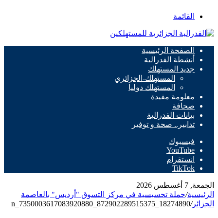
القائمة
الصفحة الرئيسية
أنشطة الفدرالية
جديد المستهلك
المستهلك-الجزائري
المستهلك دوليا
معلومة مفيدة
صحافة
بيانات الفدرالية
تدابير.. صحة و توفير
فيسبوك
‫YouTube
انستقرام
‫TikTok
الجمعة, 7 أغسطس 2026
الرئيسية
/
حملة تحسيسية في مركز التسوق "أرديس" بالعاصمة
الجزائر
/
18274890_872902289515375_7350003617083920880_n