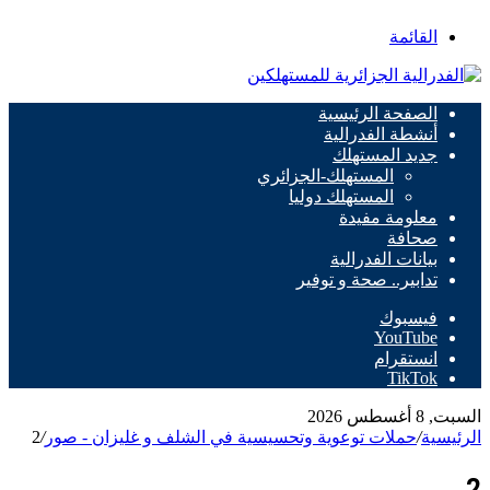
القائمة
الصفحة الرئيسية
أنشطة الفدرالية
جديد المستهلك
المستهلك-الجزائري
المستهلك دوليا
معلومة مفيدة
صحافة
بيانات الفدرالية
تدابير.. صحة و توفير
فيسبوك
‫YouTube
انستقرام
‫TikTok
السبت, 8 أغسطس 2026
الرئيسية
/
حملات توعوية وتحسيسية في الشلف و غليزان - صور
/
2
2