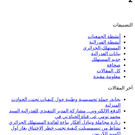
التصنيفات
أنشطة الجمعيات
أنشطة الفدرالية
المستهلك-الجزائري
بيانات الفدرالية
جديد المستهلك
صحافة
كل المقالات
معلومة مفيدة
آخر المقالات
بجاية، حملة تحسيسية وطنية حول كيفيات تجنب الحوادث
المنزلية
الدفع الإلكتروني.. مشاركة المدير التنفيذي للفدرالية السيد
محمد تومي عى قناة الحياة تي في
زيارة مجاملة وتبادل أفكار بناءة لفائدة المستهلك الجزائري
نشاط من تيسمسيلت كيفية تجنب خطر الاختناق بغاز اول
اكسيد الكربون