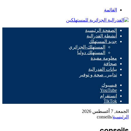
القائمة
الصفحة الرئيسية
أنشطة الفدرالية
جديد المستهلك
المستهلك-الجزائري
المستهلك دوليا
معلومة مفيدة
صحافة
بيانات الفدرالية
تدابير.. صحة و توفير
فيسبوك
‫YouTube
انستقرام
‫TikTok
الجمعة, 7 أغسطس 2026
الرئيسية
/
conseils
conseils