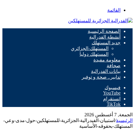
القائمة
الصفحة الرئيسية
أنشطة الفدرالية
جديد المستهلك
المستهلك-الجزائري
المستهلك دوليا
معلومة مفيدة
صحافة
بيانات الفدرالية
تدابير.. صحة و توفير
فيسبوك
‫YouTube
انستقرام
‫TikTok
الجمعة, 7 أغسطس 2026
الرئيسية
/
استبيان-الفيدرالية-الجزائرية-للمستهلكين-حول-مدى-وعي-
المستهلك-بحقوقه-الأساسية