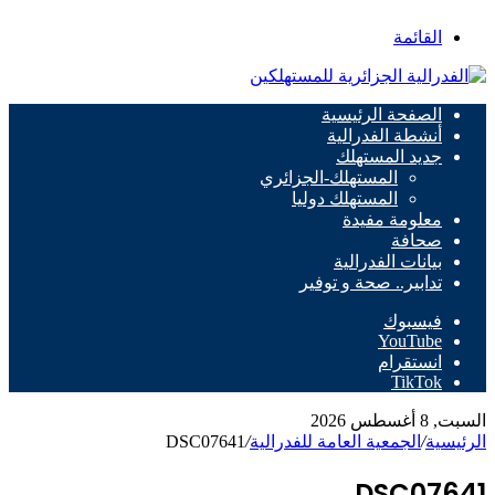
القائمة
الصفحة الرئيسية
أنشطة الفدرالية
جديد المستهلك
المستهلك-الجزائري
المستهلك دوليا
معلومة مفيدة
صحافة
بيانات الفدرالية
تدابير.. صحة و توفير
فيسبوك
‫YouTube
انستقرام
‫TikTok
السبت, 8 أغسطس 2026
الرئيسية
/
الجمعية العامة للفدرالية
/
DSC07641
DSC07641