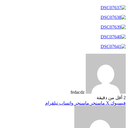
fedacdz
2
أقل من دقيقة
فيسبوك
‫X
ماسنجر
ماسنجر
واتساب
تيلقرام