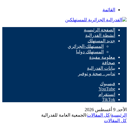
القائمة
الصفحة الرئيسية
أنشطة الفدرالية
جديد المستهلك
المستهلك-الجزائري
المستهلك دوليا
معلومة مفيدة
صحافة
بيانات الفدرالية
تدابير.. صحة و توفير
فيسبوك
‫YouTube
انستقرام
‫TikTok
الأحد, 9 أغسطس 2026
الرئيسية
/
كل المقالات
/
الجمعية العامة للفدرالية
كل المقالات