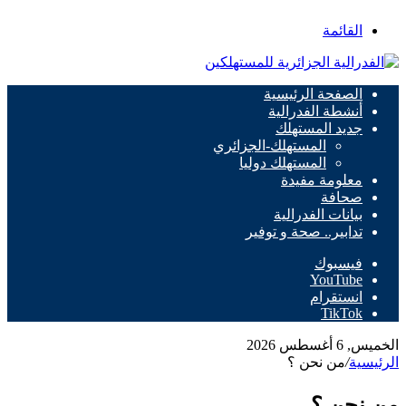
القائمة
الصفحة الرئيسية
أنشطة الفدرالية
جديد المستهلك
المستهلك-الجزائري
المستهلك دوليا
معلومة مفيدة
صحافة
بيانات الفدرالية
تدابير.. صحة و توفير
فيسبوك
‫YouTube
انستقرام
‫TikTok
الخميس, 6 أغسطس 2026
الرئيسية
/
من نحن ؟
من نحن ؟