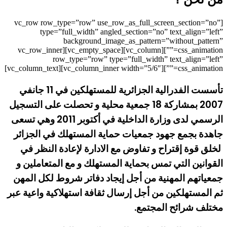
[vc_row row_type=”row” use_row_as_full_screen_section=”no”
type=”full_width” angled_section=”no” text_align=”left”
background_image_as_pattern=”without_pattern”
css_animation=””][vc_column][vc_empty_space][vc_row_inner
row_type=”row” type=”full_width” text_align=”left”
css_animation=””][vc_column_inner width=”5/6″][vc_column_text]
تأسست الفدرالية الجزائرية للمستهلكين في 11 جانفي
2007 بمشاركة 18 جمعية محلية و تحصلت على التسجيل
الرسمي لدى وزارة الداخلية في أكتوبر 2011 وهي تسعى
جاهدة بجمع جهود جمعيات حماية المستهلك في الجزائر
لخلق قوة إقتراح و تفاوض مع الادارة لإعادة النظر في
القوانين التي تمس بحماية المستهلك و مع المتعاملين و
جمعياتهم المهنية من أجل إيجاد دفاتر شروط لكل المهن
ثم المستهلكين من أجل إرسال ثقافة استهلاكية واعية عبر
مختلف شرائح المجتمع.