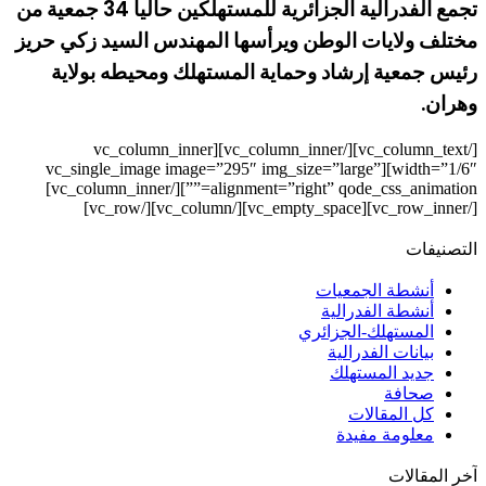
تجمع الفدرالية الجزائرية للمستهلكين حاليا 34 جمعية من
مختلف ولايات الوطن ويرأسها المهندس السيد زكي حريز
رئيس جمعية إرشاد وحماية المستهلك ومحيطه بولاية
وهران.
[/vc_column_text][/vc_column_inner][vc_column_inner
width=”1/6″][vc_single_image image=”295″ img_size=”large”
alignment=”right” qode_css_animation=””][/vc_column_inner]
[/vc_row_inner][vc_empty_space][/vc_column][/vc_row]
التصنيفات
أنشطة الجمعيات
أنشطة الفدرالية
المستهلك-الجزائري
بيانات الفدرالية
جديد المستهلك
صحافة
كل المقالات
معلومة مفيدة
آخر المقالات