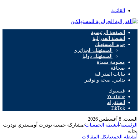
القائمة
الصفحة الرئيسية
أنشطة الفدرالية
جديد المستهلك
المستهلك-الجزائري
المستهلك دوليا
معلومة مفيدة
صحافة
بيانات الفدرالية
تدابير.. صحة و توفير
فيسبوك
‫YouTube
انستقرام
‫TikTok
السبت, 8 أغسطس 2026
الرئيسية
/
أنشطة الجمعيات
/
مشاركة جمعية تودرت أومسدري تودرت
بجاية
أنشطة الجمعيات
كل المقالات