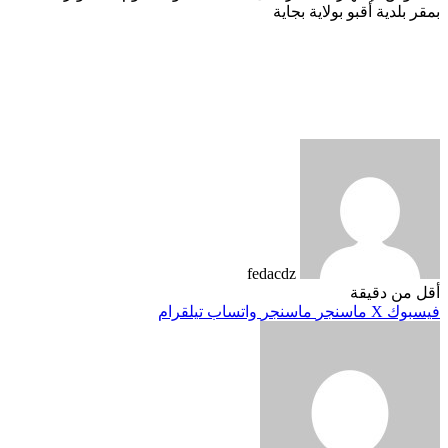
بمقر بلدية أقبو بولاية بجاية
fedacdz
أقل من دقيقة
فيسبوك
‫X
ماسنجر
ماسنجر
واتساب
تيلقرام