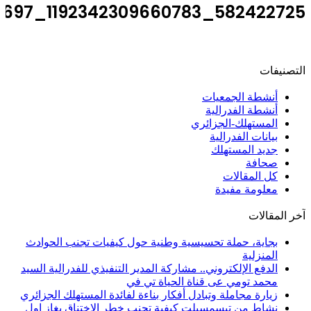
582422725_1192342309660783_5502362645545838697_n
التصنيفات
أنشطة الجمعيات
أنشطة الفدرالية
المستهلك-الجزائري
بيانات الفدرالية
جديد المستهلك
صحافة
كل المقالات
معلومة مفيدة
آخر المقالات
بجاية، حملة تحسيسية وطنية حول كيفيات تجنب الحوادث
المنزلية
الدفع الإلكتروني.. مشاركة المدير التنفيذي للفدرالية السيد
محمد تومي عى قناة الحياة تي في
زيارة مجاملة وتبادل أفكار بناءة لفائدة المستهلك الجزائري
نشاط من تيسمسيلت كيفية تجنب خطر الاختناق بغاز اول