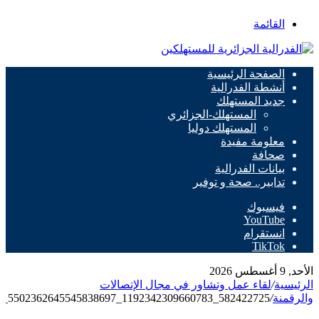
القائمة
الصفحة الرئيسية
أنشطة الفدرالية
جديد المستهلك
المستهلك-الجزائري
المستهلك دوليا
معلومة مفيدة
صحافة
بيانات الفدرالية
تدابير.. صحة و توفير
فيسبوك
‫YouTube
انستقرام
‫TikTok
الأحد, 9 أغسطس 2026
الرئيسية
/
لقاء عمل وتشاور في مجال الإتصالات
والرقمنة
/
582422725_1192342309660783_5502362645545838697_n