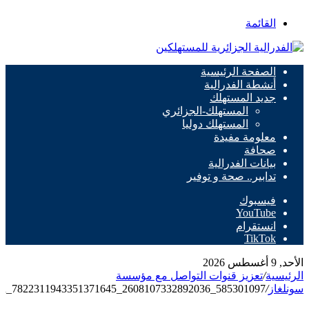
القائمة
الصفحة الرئيسية
أنشطة الفدرالية
جديد المستهلك
المستهلك-الجزائري
المستهلك دوليا
معلومة مفيدة
صحافة
بيانات الفدرالية
تدابير.. صحة و توفير
فيسبوك
‫YouTube
انستقرام
‫TikTok
الأحد, 9 أغسطس 2026
الرئيسية
/
تعزيز قنوات التواصل مع مؤسسة
سونلغاز
/
585301097_2608107332892036_7822311943351371645_n