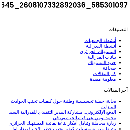
585301097_2608107332892036_7822311943351371645_n
التصنيفات
أنشطة الجمعيات
أنشطة الفدرالية
المستهلك-الجزائري
بيانات الفدرالية
جديد المستهلك
صحافة
كل المقالات
معلومة مفيدة
آخر المقالات
بجاية، حملة تحسيسية وطنية حول كيفيات تجنب الحوادث
المنزلية
الدفع الإلكتروني.. مشاركة المدير التنفيذي للفدرالية السيد
محمد تومي عى قناة الحياة تي في
زيارة مجاملة وتبادل أفكار بناءة لفائدة المستهلك الجزائري
نشاط من تيسمسيلت كيفية تجنب خطر الاختناق بغاز اول