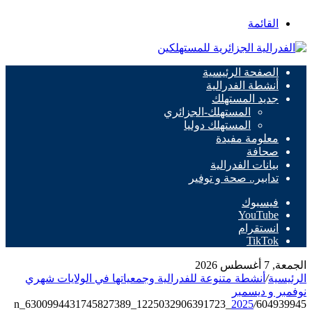
القائمة
الصفحة الرئيسية
أنشطة الفدرالية
جديد المستهلك
المستهلك-الجزائري
المستهلك دوليا
معلومة مفيدة
صحافة
بيانات الفدرالية
تدابير.. صحة و توفير
فيسبوك
‫YouTube
انستقرام
‫TikTok
الجمعة, 7 أغسطس 2026
الرئيسية
/
أنشطة متنوعة للفدرالية وجمعياتها في الولايات شهري
نوفمبر و ديسمبر
2025
/
604939945_1225032906391723_6300994431745827389_n