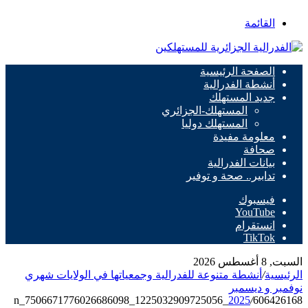
القائمة
الصفحة الرئيسية
أنشطة الفدرالية
جديد المستهلك
المستهلك-الجزائري
المستهلك دوليا
معلومة مفيدة
صحافة
بيانات الفدرالية
تدابير.. صحة و توفير
فيسبوك
‫YouTube
انستقرام
‫TikTok
السبت, 8 أغسطس 2026
الرئيسية
/
أنشطة متنوعة للفدرالية وجمعياتها في الولايات شهري
نوفمبر و ديسمبر
2025
/
606426168_1225032909725056_7506671776026686098_n