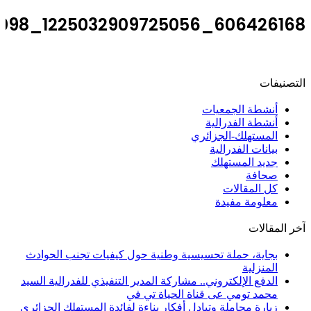
606426168_1225032909725056_7506671776026686098_n
التصنيفات
أنشطة الجمعيات
أنشطة الفدرالية
المستهلك-الجزائري
بيانات الفدرالية
جديد المستهلك
صحافة
كل المقالات
معلومة مفيدة
آخر المقالات
بجاية، حملة تحسيسية وطنية حول كيفيات تجنب الحوادث
المنزلية
الدفع الإلكتروني.. مشاركة المدير التنفيذي للفدرالية السيد
محمد تومي عى قناة الحياة تي في
زيارة مجاملة وتبادل أفكار بناءة لفائدة المستهلك الجزائري