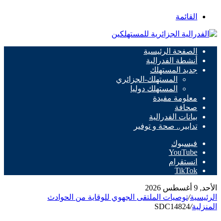
القائمة
الصفحة الرئيسية
أنشطة الفدرالية
جديد المستهلك
المستهلك-الجزائري
المستهلك دوليا
معلومة مفيدة
صحافة
بيانات الفدرالية
تدابير.. صحة و توفير
فيسبوك
‫YouTube
انستقرام
‫TikTok
الأحد, 9 أغسطس 2026
الرئيسية
/
توصيات الملتقى الجهوي للوقاية من الحوادث
المنزلية
/
SDC14824