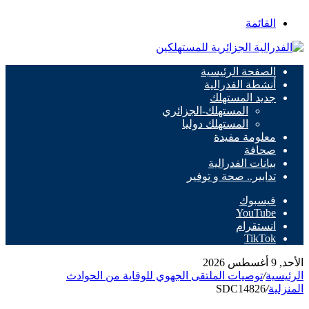
القائمة
الصفحة الرئيسية
أنشطة الفدرالية
جديد المستهلك
المستهلك-الجزائري
المستهلك دوليا
معلومة مفيدة
صحافة
بيانات الفدرالية
تدابير.. صحة و توفير
فيسبوك
‫YouTube
انستقرام
‫TikTok
الأحد, 9 أغسطس 2026
الرئيسية
/
توصيات الملتقى الجهوي للوقاية من الحوادث
المنزلية
/
SDC14826