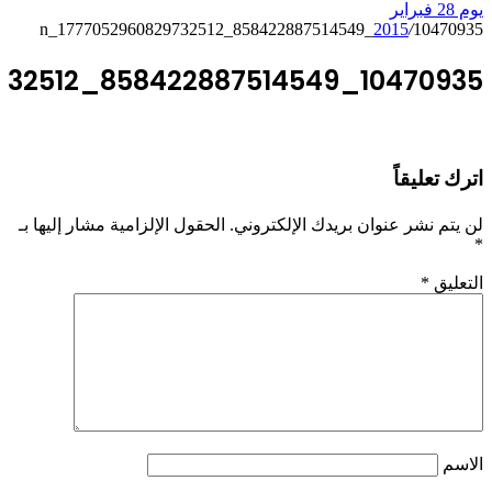
يوم 28 فبراير
2015
/
10470935_858422887514549_1777052960829732512_n
10470935_858422887514549_1777052960829732512_n
اترك تعليقاً
لن يتم نشر عنوان بريدك الإلكتروني.
الحقول الإلزامية مشار إليها بـ
*
التعليق
*
الاسم