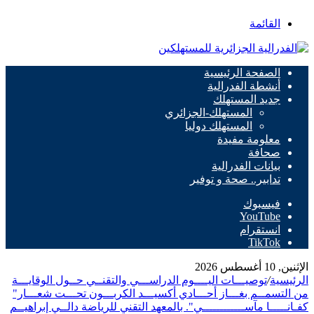
القائمة
الصفحة الرئيسية
أنشطة الفدرالية
جديد المستهلك
المستهلك-الجزائري
المستهلك دوليا
معلومة مفيدة
صحافة
بيانات الفدرالية
تدابير.. صحة و توفير
فيسبوك
‫YouTube
انستقرام
‫TikTok
الإثنين, 10 أغسطس 2026
الرئيسية
/
توصيـــات اليــــوم الدراســـي والتقنــي حــول الوقايـــة
من التسمــم بغـــاز أحـــادي أكسيـــد الكربـــون تحـــت شعـــار"
كفـانـــــا مآســــــــــــي". بالمعهد التقني للرياضة دالــي إبراهيــم