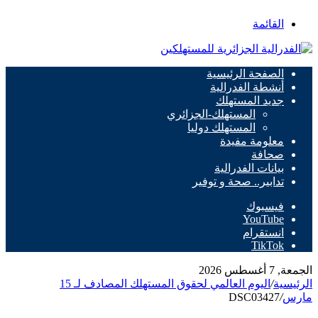
القائمة
الصفحة الرئيسية
أنشطة الفدرالية
جديد المستهلك
المستهلك-الجزائري
المستهلك دوليا
معلومة مفيدة
صحافة
بيانات الفدرالية
تدابير.. صحة و توفير
فيسبوك
‫YouTube
انستقرام
‫TikTok
الجمعة, 7 أغسطس 2026
الرئيسية
/
اليوم العالمي لحقوق المستهلك المصادف لـ 15
مارس
/
DSC03427