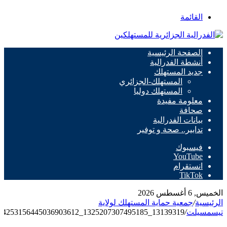
القائمة
الصفحة الرئيسية
أنشطة الفدرالية
جديد المستهلك
المستهلك-الجزائري
المستهلك دوليا
معلومة مفيدة
صحافة
بيانات الفدرالية
تدابير.. صحة و توفير
فيسبوك
‫YouTube
انستقرام
‫TikTok
الخميس, 6 أغسطس 2026
الرئيسية
/
جمعية حماية المستهلك لولاية
تيسمسيلت
/
13139319_1325207307495185_4253156445036903612_n