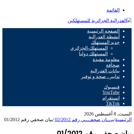
القائمة
الصفحة الرئيسية
أنشطة الفدرالية
جديد المستهلك
المستهلك-الجزائري
المستهلك دوليا
معلومة مفيدة
صحافة
بيانات الفدرالية
تدابير.. صحة و توفير
فيسبوك
‫YouTube
انستقرام
‫TikTok
السبت, 8 أغسطس 2026
الرئيسية
/
بيـــان صحفــــي رقم 02/2012
/
بيان صحفي رقم 01/2012
بيان صحفي رقم 01/2012