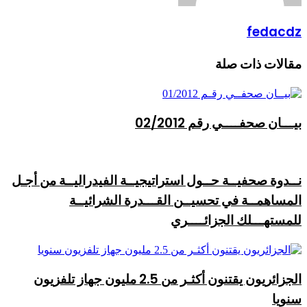
fedacdz
مقالات ذات صلة
بيـــان صحفــــي رقم 02/2012
نــدوة صحفيــة حــول استراتيجيــة الفيدراليــة من أجـل
المساهمــة في تحسيــن القـــدرة الشرائيــة
للمستهـــلك الجزائــــري
الجزائريون يقتنون أكثـر من 2.5 مليون جهاز تلفزيون
سنويا