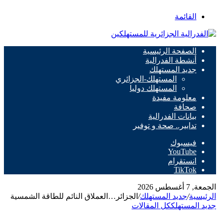
القائمة
الصفحة الرئيسية
أنشطة الفدرالية
جديد المستهلك
المستهلك-الجزائري
المستهلك دوليا
معلومة مفيدة
صحافة
بيانات الفدرالية
تدابير.. صحة و توفير
فيسبوك
‫YouTube
انستقرام
‫TikTok
الجمعة, 7 أغسطس 2026
الرئيسية
/
جديد المستهلك
/
الجزائر…العملاق النائم للطاقة الشمسية
جديد المستهلك
كل المقالات