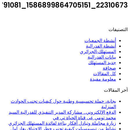
22310673_1586899864705151_6355641261568791081_n
التصنيفات
أنشطة الجمعيات
أنشطة الفدرالية
المستهلك-الجزائري
بيانات الفدرالية
جديد المستهلك
صحافة
كل المقالات
معلومة مفيدة
آخر المقالات
بجاية، حملة تحسيسية وطنية حول كيفيات تجنب الحوادث
المنزلية
الدفع الإلكتروني.. مشاركة المدير التنفيذي للفدرالية السيد
محمد تومي عى قناة الحياة تي في
زيارة مجاملة وتبادل أفكار بناءة لفائدة المستهلك الجزائري
نشاط من تيسمسيلت كيفية تجنب خطر الاختناق بغاز اول