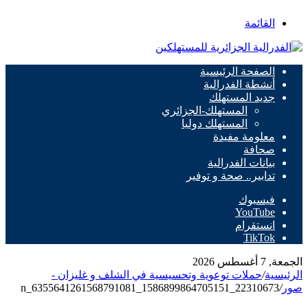
القائمة
الصفحة الرئيسية
أنشطة الفدرالية
جديد المستهلك
المستهلك-الجزائري
المستهلك دوليا
معلومة مفيدة
صحافة
بيانات الفدرالية
تدابير.. صحة و توفير
فيسبوك
‫YouTube
انستقرام
‫TikTok
الجمعة, 7 أغسطس 2026
الرئيسية
/
حملات توعوية وتحسيسية في الشلف و غليزان -
صور
/
22310673_1586899864705151_6355641261568791081_n