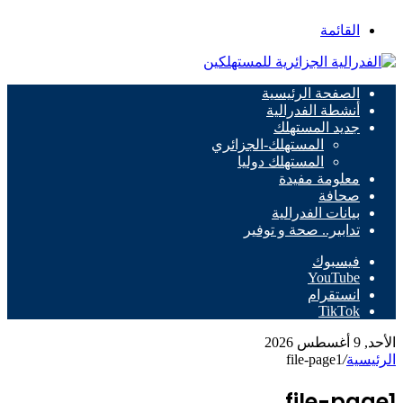
القائمة
الصفحة الرئيسية
أنشطة الفدرالية
جديد المستهلك
المستهلك-الجزائري
المستهلك دوليا
معلومة مفيدة
صحافة
بيانات الفدرالية
تدابير.. صحة و توفير
فيسبوك
‫YouTube
انستقرام
‫TikTok
الأحد, 9 أغسطس 2026
الرئيسية
/
file-page1
file-page1