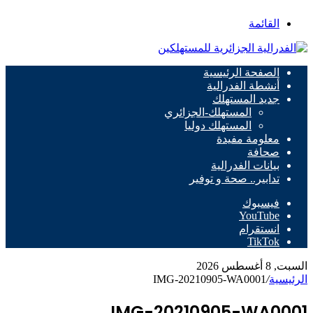
القائمة
الصفحة الرئيسية
أنشطة الفدرالية
جديد المستهلك
المستهلك-الجزائري
المستهلك دوليا
معلومة مفيدة
صحافة
بيانات الفدرالية
تدابير.. صحة و توفير
فيسبوك
‫YouTube
انستقرام
‫TikTok
السبت, 8 أغسطس 2026
الرئيسية
/
IMG-20210905-WA0001
IMG-20210905-WA0001