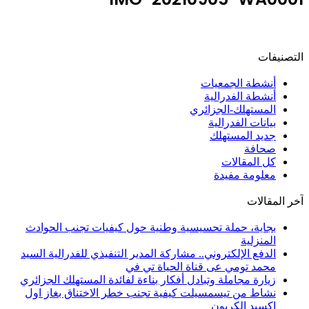
التصنيفات
أنشطة الجمعيات
أنشطة الفدرالية
المستهلك-الجزائري
بيانات الفدرالية
جديد المستهلك
صحافة
كل المقالات
معلومة مفيدة
آخر المقالات
بجاية، حملة تحسيسية وطنية حول كيفيات تجنب الحوادث
المنزلية
الدفع الإلكتروني.. مشاركة المدير التنفيذي للفدرالية السيد
محمد تومي عى قناة الحياة تي في
زيارة مجاملة وتبادل أفكار بناءة لفائدة المستهلك الجزائري
نشاط من تيسمسيلت كيفية تجنب خطر الاختناق بغاز اول
اكسيد الكربون