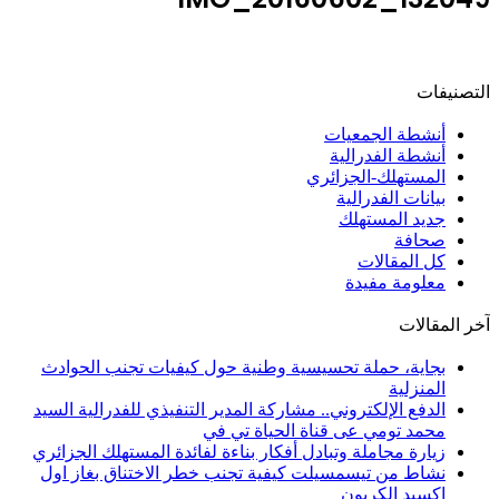
التصنيفات
أنشطة الجمعيات
أنشطة الفدرالية
المستهلك-الجزائري
بيانات الفدرالية
جديد المستهلك
صحافة
كل المقالات
معلومة مفيدة
آخر المقالات
بجاية، حملة تحسيسية وطنية حول كيفيات تجنب الحوادث
المنزلية
الدفع الإلكتروني.. مشاركة المدير التنفيذي للفدرالية السيد
محمد تومي عى قناة الحياة تي في
زيارة مجاملة وتبادل أفكار بناءة لفائدة المستهلك الجزائري
نشاط من تيسمسيلت كيفية تجنب خطر الاختناق بغاز اول
اكسيد الكربون