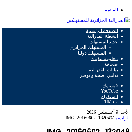
القائمة
الصفحة الرئيسية
أنشطة الفدرالية
جديد المستهلك
المستهلك-الجزائري
المستهلك دوليا
معلومة مفيدة
صحافة
بيانات الفدرالية
تدابير.. صحة و توفير
فيسبوك
‫YouTube
انستقرام
‫TikTok
الأحد, 9 أغسطس 2026
الرئيسية
/
IMG_20160602_132049
IMG_20160602_132049