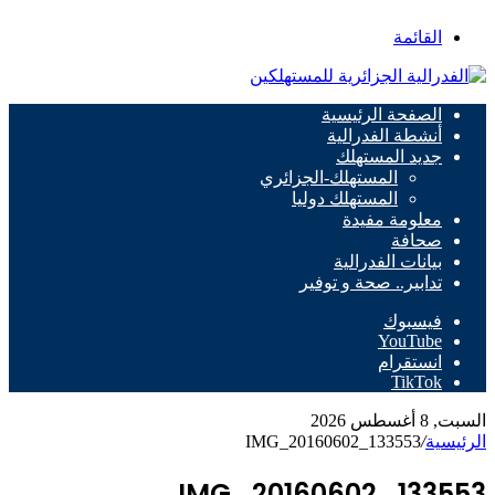
القائمة
الصفحة الرئيسية
أنشطة الفدرالية
جديد المستهلك
المستهلك-الجزائري
المستهلك دوليا
معلومة مفيدة
صحافة
بيانات الفدرالية
تدابير.. صحة و توفير
فيسبوك
‫YouTube
انستقرام
‫TikTok
السبت, 8 أغسطس 2026
الرئيسية
/
IMG_20160602_133553
IMG_20160602_133553