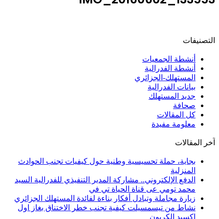
التصنيفات
أنشطة الجمعيات
أنشطة الفدرالية
المستهلك-الجزائري
بيانات الفدرالية
جديد المستهلك
صحافة
كل المقالات
معلومة مفيدة
آخر المقالات
بجاية، حملة تحسيسية وطنية حول كيفيات تجنب الحوادث
المنزلية
الدفع الإلكتروني.. مشاركة المدير التنفيذي للفدرالية السيد
محمد تومي عى قناة الحياة تي في
زيارة مجاملة وتبادل أفكار بناءة لفائدة المستهلك الجزائري
نشاط من تيسمسيلت كيفية تجنب خطر الاختناق بغاز اول
اكسيد الكربون