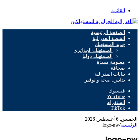
القائمة
الصفحة الرئيسية
أنشطة الفدرالية
جديد المستهلك
المستهلك-الجزائري
المستهلك دوليا
معلومة مفيدة
صحافة
بيانات الفدرالية
تدابير.. صحة و توفير
فيسبوك
‫YouTube
انستقرام
‫TikTok
الخميس, 6 أغسطس 2026
الرئيسية
/
logo-nw
logo-nw