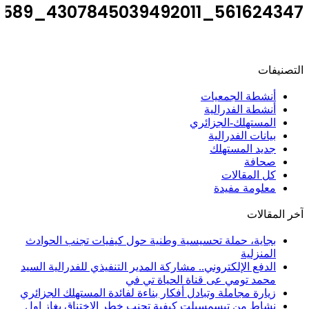
561624347_4307845039492011_4857354132446900589_n
التصنيفات
أنشطة الجمعيات
أنشطة الفدرالية
المستهلك-الجزائري
بيانات الفدرالية
جديد المستهلك
صحافة
كل المقالات
معلومة مفيدة
آخر المقالات
بجاية، حملة تحسيسية وطنية حول كيفيات تجنب الحوادث
المنزلية
الدفع الإلكتروني.. مشاركة المدير التنفيذي للفدرالية السيد
محمد تومي عى قناة الحياة تي في
زيارة مجاملة وتبادل أفكار بناءة لفائدة المستهلك الجزائري
نشاط من تيسمسيلت كيفية تجنب خطر الاختناق بغاز اول