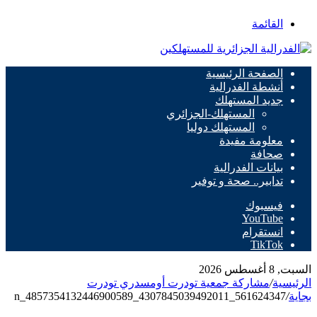
القائمة
الصفحة الرئيسية
أنشطة الفدرالية
جديد المستهلك
المستهلك-الجزائري
المستهلك دوليا
معلومة مفيدة
صحافة
بيانات الفدرالية
تدابير.. صحة و توفير
فيسبوك
‫YouTube
انستقرام
‫TikTok
السبت, 8 أغسطس 2026
الرئيسية
/
مشاركة جمعية تودرت أومسدري تودرت
بجاية
/
561624347_4307845039492011_4857354132446900589_n