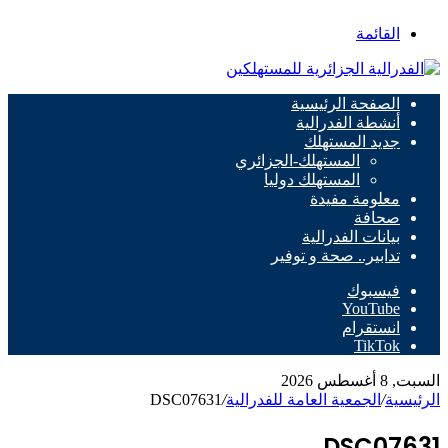
القائمة
الصفحة الرئيسية
أنشطة الفدرالية
جديد المستهلك
المستهلك-الجزائري
المستهلك دوليا
معلومة مفيدة
صحافة
بيانات الفدرالية
تدابير.. صحة و توفير
فيسبوك
‫YouTube
انستقرام
‫TikTok
السبت, 8 أغسطس 2026
الرئيسية
/
الجمعية العامة للفدرالية
/
DSC07631
DSC07631