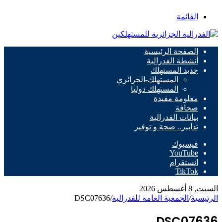
القائمة
الصفحة الرئيسية
أنشطة الفدرالية
جديد المستهلك
المستهلك-الجزائري
المستهلك دوليا
معلومة مفيدة
صحافة
بيانات الفدرالية
تدابير.. صحة و توفير
فيسبوك
‫YouTube
انستقرام
‫TikTok
السبت, 8 أغسطس 2026
الرئيسية
/
الجمعية العامة للفدرالية
/
DSC07636
DSC07636